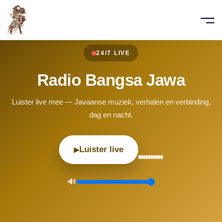
ontact op:
e
6-46262957 | (+31) 20-6699704 (radio)
A
rgweg 97, 1101 GG, Amsterdam
24/7 LIVE
jawa@yahoo.com
o
Radio Bangsa Jawa
 Radio
Luister live mee — Javaanse muziek, verhalen en verbinding,
dag en nacht.
rendag
Luister live
▶
rij
act
🔊
lagen